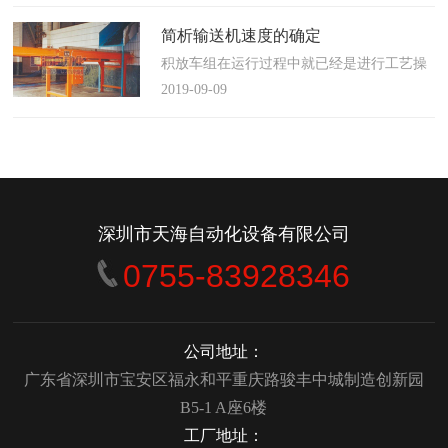
使这算不上什么秘密。这种思路最后导致绝
大多数流程都带有某种专有的性质，并且混
简析输送机速度的确定
合了不同的方法、技术和操作方式，而这最
积放车组在运行过程中就已经是进行工艺操
终将影响一个制造商进行有效竞争的能力。
作的区段，运行速度是由积放小车组的运行
2019-09-09
在医疗产品领域当然更是如此，…
间距和输送量来确定的，或是由工艺过程的
要求确定，主要就是对于工艺流程时间是需
要经常变化的慢速链，而且还是要采用变频
调速器来调整链条的运行速度。
&emsp;&emsp;用于物件输送的线路…
深圳市天海自动化设备有限公司
0755-83928346
公司地址：
广东省深圳市宝安区福永和平重庆路骏丰中城制造创新园
B5-1 A座6楼
工厂地址：