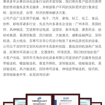
秉承多年从事自动化设备行业的丰富经验，我们将向客户提供完善周
密的售前服务及售后服务，并根据客户不同的实际需求进行量身定
制，提供先进、合理、经济的整体解决方案。
公司产品广泛应用于机械、电子、汽车、家电、轻工、化工、食品、
饮料、邮电等诸多行业，先后为许多著名企业如：广州本田、美国杜
邦、风神物流、艾诺斯华达电源、远望谷、新丰电器、康美药业、娃
哈哈集团、葛洲坝集团、四川邮政、大族激光、威豹金融押运、深圳
机场、高士线业、百事可乐等公司设计制造了各种品质优良的设备。
公司位于深圳市宝安区松岗华丰高新科技园，紧临深圳机场和广深高
速，距离外环高速1公里，交通便利、环境优美。我们热忱地欢迎广
大客户光临。深圳市天海自动化设备有限公司提供的产品服务包括皮
带输送机、螺旋输送机、垂直升降机、滚筒输送机、链板输送机、悬
挂输送机、风力输送机、回转寿司设备、伸缩皮带输送机、链式机、
滚筒链板备件等，欢迎咨询洽谈!