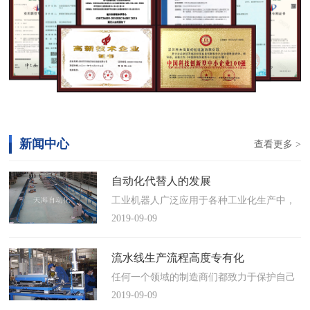
新闻中心
查看更多 >
自动化代替人的发展
工业机器人广泛应用于各种工业化生产中，
慢慢取代工人，做着高强度、重复性、有职
2019-09-09
业风险的工作。据相关媒体报道，国际机器
人联合会(IFR)预测，2014年中国将成为全球
流水线生产流程高度专有化
最大的工业机器人市场，将占全球总销量
任何一个领域的制造商们都致力于保护自己
17%。业内把2014年称为“中国工业机器人元
的自动化流水线生产流程不被外人知晓，即
2019-09-09
年”。常州打造智造名城工业机…