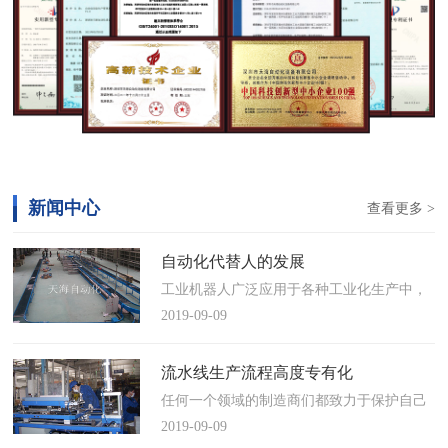
新闻中心
查看更多 >
自动化代替人的发展
工业机器人广泛应用于各种工业化生产中，
慢慢取代工人，做着高强度、重复性、有职
2019-09-09
业风险的工作。据相关媒体报道，国际机器
人联合会(IFR)预测，2014年中国将成为全球
流水线生产流程高度专有化
最大的工业机器人市场，将占全球总销量
任何一个领域的制造商们都致力于保护自己
17%。业内把2014年称为“中国工业机器人元
的自动化流水线生产流程不被外人知晓，即
2019-09-09
年”。常州打造智造名城工业机…