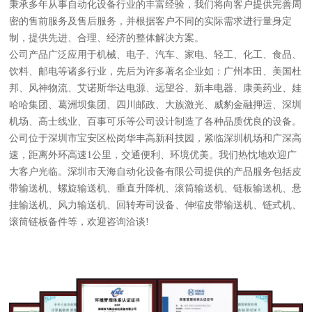
秉承多年从事自动化设备行业的丰富经验，我们将向客户提供完善周
密的售前服务及售后服务，并根据客户不同的实际需求进行量身定
制，提供先进、合理、经济的整体解决方案。
公司产品广泛应用于机械、电子、汽车、家电、轻工、化工、食品、
饮料、邮电等诸多行业，先后为许多著名企业如：广州本田、美国杜
邦、风神物流、艾诺斯华达电源、远望谷、新丰电器、康美药业、娃
哈哈集团、葛洲坝集团、四川邮政、大族激光、威豹金融押运、深圳
机场、高士线业、百事可乐等公司设计制造了各种品质优良的设备。
公司位于深圳市宝安区松岗华丰高新科技园，紧临深圳机场和广深高
速，距离外环高速1公里，交通便利、环境优美。我们热忱地欢迎广
大客户光临。深圳市天海自动化设备有限公司提供的产品服务包括皮
带输送机、螺旋输送机、垂直升降机、滚筒输送机、链板输送机、悬
挂输送机、风力输送机、回转寿司设备、伸缩皮带输送机、链式机、
滚筒链板备件等，欢迎咨询洽谈!