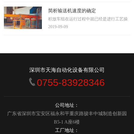
使这算不上什么秘密。这种思路最后导致绝
大多数流程都带有某种专有的性质，并且混
简析输送机速度的确定
合了不同的方法、技术和操作方式，而这最
积放车组在运行过程中就已经是进行工艺操
终将影响一个制造商进行有效竞争的能力。
作的区段，运行速度是由积放小车组的运行
2019-09-09
在医疗产品领域当然更是如此，…
间距和输送量来确定的，或是由工艺过程的
要求确定，主要就是对于工艺流程时间是需
要经常变化的慢速链，而且还是要采用变频
调速器来调整链条的运行速度。
&emsp;&emsp;用于物件输送的线路…
深圳市天海自动化设备有限公司
0755-83928346
公司地址：
广东省深圳市宝安区福永和平重庆路骏丰中城制造创新园
B5-1 A座6楼
工厂地址：