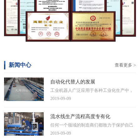
新闻中心
查看更多 >
自动化代替人的发展
工业机器人广泛应用于各种工业化生产中，
慢慢取代工人，做着高强度、重复性、有职
2019-09-09
业风险的工作。据相关媒体报道，国际机器
人联合会(IFR)预测，2014年中国将成为全球
流水线生产流程高度专有化
最大的工业机器人市场，将占全球总销量
任何一个领域的制造商们都致力于保护自己
17%。业内把2014年称为“中国工业机器人元
的自动化流水线生产流程不被外人知晓，即
2019-09-09
年”。常州打造智造名城工业机…