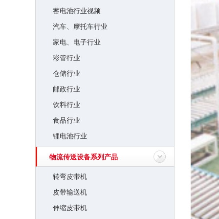
蓄电池行业视频
汽车、摩托车行业
家电、电子行业
彩管行业
仓储行业
邮政行业
饮料行业
食品行业
锂电池行业
物流传送设备系列产品
转弯皮带机
皮带输送机
伸缩皮带机