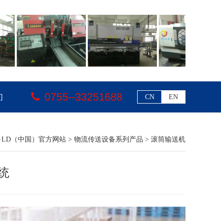
0755--33251688
们
CN
EN
·LD（中国）官方网站
>
物流传送设备系列产品
>
滚筒输送机
统