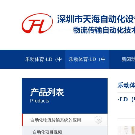
乐动体育·LD（中
乐动体育·LD（中
新闻
国）官方网站
国）官方网站
乐动
产品列表
·LD
Products
自动化物流传输系统的应用
自动化项目视频