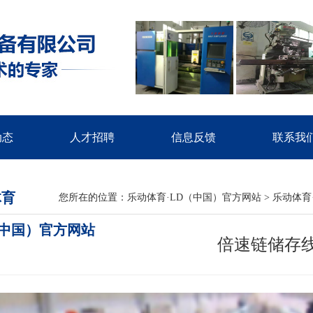
动态
人才招聘
信息反馈
联系我
体育
您所在的位置：
乐动体育·LD（中国）官方网站
>
乐动体育
（中国）官方网站
倍速链储存