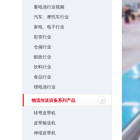
蓄电池行业视频
汽车、摩托车行业
家电、电子行业
彩管行业
仓储行业
邮政行业
饮料行业
食品行业
锂电池行业
物流传送设备系列产品
转弯皮带机
皮带输送机
伸缩皮带机