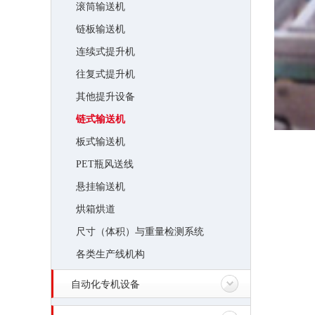
滚筒输送机
链板输送机
连续式提升机
往复式提升机
其他提升设备
链式输送机
板式输送机
PET瓶风送线
悬挂输送机
烘箱烘道
尺寸（体积）与重量检测系统
各类生产线机构
自动化专机设备