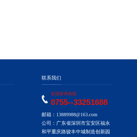
联系我们
全国咨询热线
0755--33251688
邮箱：13889988@163.com
公司：广东省深圳市宝安区福永
和平重庆路骏丰中城制造创新园