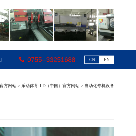
0755--33251688
们
CN
EN
）官方网站
>
乐动体育·LD（中国）官方网站
>
自动化专机设备