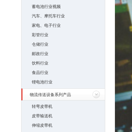
蓄电池行业视频
汽车、摩托车行业
家电、电子行业
彩管行业
仓储行业
邮政行业
饮料行业
食品行业
锂电池行业
物流传送设备系列产品
转弯皮带机
皮带输送机
伸缩皮带机