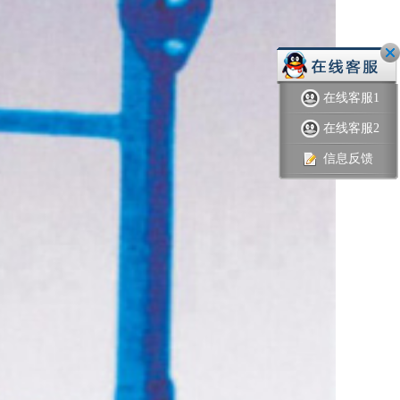
在线客服1
在线客服2
信息反馈