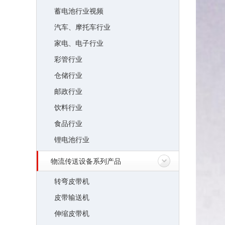
蓄电池行业视频
汽车、摩托车行业
家电、电子行业
彩管行业
仓储行业
邮政行业
饮料行业
食品行业
锂电池行业
物流传送设备系列产品
转弯皮带机
皮带输送机
伸缩皮带机