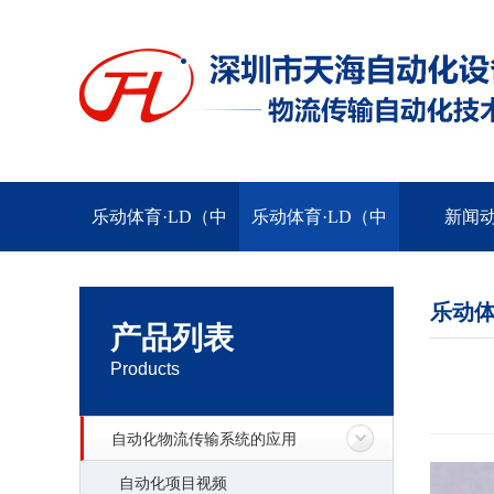
乐动体育·LD（中
乐动体育·LD（中
新闻
国）官方网站
国）官方网站
乐动体
产品列表
Products
自动化物流传输系统的应用
自动化项目视频