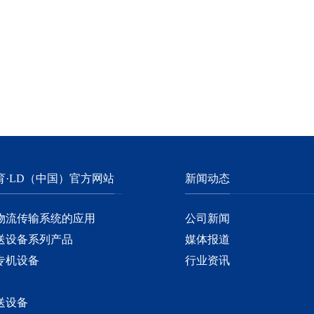
育·LD（中国）官方网站
新闻动态
物流传输系统的应用
公司新闻
送设备系列产品
媒体报道
专机设备
行业资讯
送设备