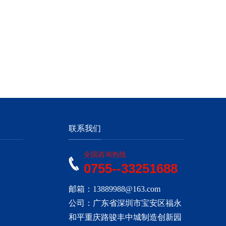
联系我们
全国咨询热线
0755--33251688
邮箱：13889988@163.com
公司：广东省深圳市宝安区福永
和平重庆路骏丰中城制造创新园