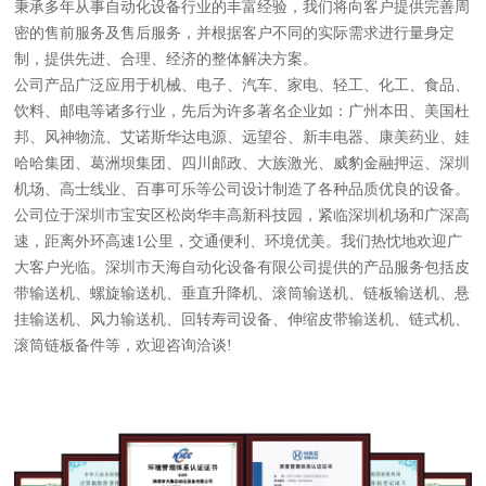
秉承多年从事自动化设备行业的丰富经验，我们将向客户提供完善周
密的售前服务及售后服务，并根据客户不同的实际需求进行量身定
制，提供先进、合理、经济的整体解决方案。
公司产品广泛应用于机械、电子、汽车、家电、轻工、化工、食品、
饮料、邮电等诸多行业，先后为许多著名企业如：广州本田、美国杜
邦、风神物流、艾诺斯华达电源、远望谷、新丰电器、康美药业、娃
哈哈集团、葛洲坝集团、四川邮政、大族激光、威豹金融押运、深圳
机场、高士线业、百事可乐等公司设计制造了各种品质优良的设备。
公司位于深圳市宝安区松岗华丰高新科技园，紧临深圳机场和广深高
速，距离外环高速1公里，交通便利、环境优美。我们热忱地欢迎广
大客户光临。深圳市天海自动化设备有限公司提供的产品服务包括皮
带输送机、螺旋输送机、垂直升降机、滚筒输送机、链板输送机、悬
挂输送机、风力输送机、回转寿司设备、伸缩皮带输送机、链式机、
滚筒链板备件等，欢迎咨询洽谈!