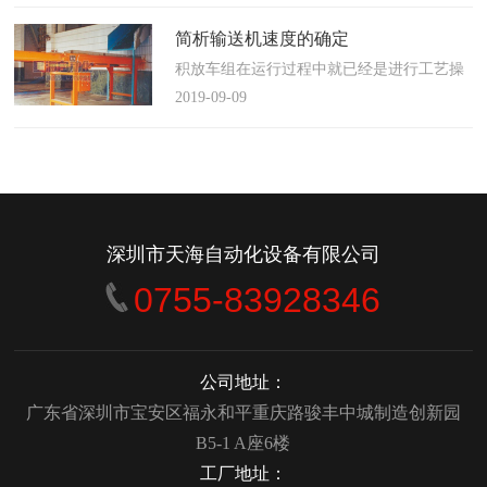
使这算不上什么秘密。这种思路最后导致绝
大多数流程都带有某种专有的性质，并且混
简析输送机速度的确定
合了不同的方法、技术和操作方式，而这最
积放车组在运行过程中就已经是进行工艺操
终将影响一个制造商进行有效竞争的能力。
作的区段，运行速度是由积放小车组的运行
2019-09-09
在医疗产品领域当然更是如此，…
间距和输送量来确定的，或是由工艺过程的
要求确定，主要就是对于工艺流程时间是需
要经常变化的慢速链，而且还是要采用变频
调速器来调整链条的运行速度。
&emsp;&emsp;用于物件输送的线路…
深圳市天海自动化设备有限公司
0755-83928346
公司地址：
广东省深圳市宝安区福永和平重庆路骏丰中城制造创新园
B5-1 A座6楼
工厂地址：