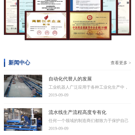
新闻中心
查看更多 >
自动化代替人的发展
工业机器人广泛应用于各种工业化生产中，
慢慢取代工人，做着高强度、重复性、有职
2019-09-09
业风险的工作。据相关媒体报道，国际机器
人联合会(IFR)预测，2014年中国将成为全球
流水线生产流程高度专有化
最大的工业机器人市场，将占全球总销量
任何一个领域的制造商们都致力于保护自己
17%。业内把2014年称为“中国工业机器人元
的自动化流水线生产流程不被外人知晓，即
2019-09-09
年”。常州打造智造名城工业机…