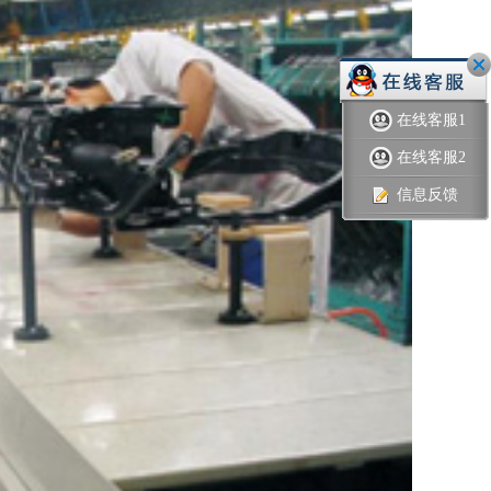
在线客服1
在线客服2
信息反馈