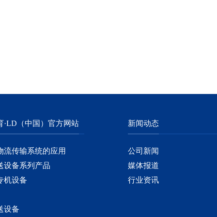
育·LD（中国）官方网站
新闻动态
物流传输系统的应用
公司新闻
送设备系列产品
媒体报道
专机设备
行业资讯
送设备