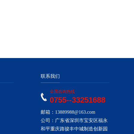
联系我们
全国咨询热线
0755--33251688
邮箱：13889988@163.com
公司：广东省深圳市宝安区福永
和平重庆路骏丰中城制造创新园