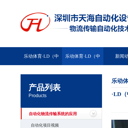
乐动体育·LD（中
乐动体育·LD（中
新闻
国）官方网站
国）官方网站
乐动
产品列表
·LD
Products
自动化物流传输系统的应用
自动化项目视频