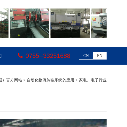
0755--33251688
们
CN
EN
中国）官方网站
>
自动化物流传输系统的应用
>
家电、电子行业