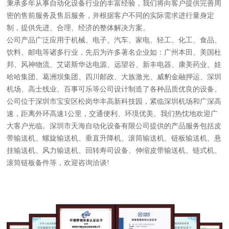
秉承多年从事自动化设备行业的丰富经验，我们将向客户提供完善周
密的售前服务及售后服务，并根据客户不同的实际需求进行量身定
制，提供先进、合理、经济的整体解决方案。
公司产品广泛应用于机械、电子、汽车、家电、轻工、化工、食品、
饮料、邮电等诸多行业，先后为许多著名企业如：广州本田、美国杜
邦、风神物流、艾诺斯华达电源、远望谷、新丰电器、康美药业、娃
哈哈集团、葛洲坝集团、四川邮政、大族激光、威豹金融押运、深圳
机场、高士线业、百事可乐等公司设计制造了各种品质优良的设备。
公司位于深圳市宝安区松岗华丰高新科技园，紧临深圳机场和广深高
速，距离外环高速1公里，交通便利、环境优美。我们热忱地欢迎广
大客户光临。深圳市天海自动化设备有限公司提供的产品服务包括皮
带输送机、螺旋输送机、垂直升降机、滚筒输送机、链板输送机、悬
挂输送机、风力输送机、回转寿司设备、伸缩皮带输送机、链式机、
滚筒链板备件等，欢迎咨询洽谈!