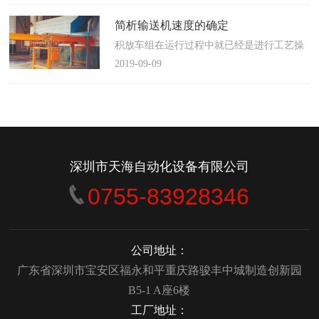
使这算不上什么秘密。这种思路最后导致绝
大多数流程都带有某种专有的性质，并且混
简析输送机速度的确定
合了不同的方法、技术和操作方式，而这最
积放车组在运行过程中就已经是进行工艺操
终将影响一个制造商进行有效竞争的能力。
作的区段，运行速度是由积放小车组的运行
2019-09-09
在医疗产品领域当然更是如此，…
间距和输送量来确定的，或是由工艺过程的
要求确定，主要就是对于工艺流程时间是需
要经常变化的慢速链，而且还是要采用变频
调速器来调整链条的运行速度。
&emsp;&emsp;用于物件输送的线路…
深圳市天海自动化设备有限公司
0755-83928346
公司地址：
广东省深圳市宝安区福永和平重庆路骏丰中城制造创新园
B5-1 A座6楼
工厂地址：