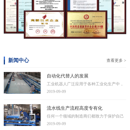
新闻中心
查看更多 >
自动化代替人的发展
工业机器人广泛应用于各种工业化生产中，
慢慢取代工人，做着高强度、重复性、有职
2019-09-09
业风险的工作。据相关媒体报道，国际机器
人联合会(IFR)预测，2014年中国将成为全球
流水线生产流程高度专有化
最大的工业机器人市场，将占全球总销量
任何一个领域的制造商们都致力于保护自己
17%。业内把2014年称为“中国工业机器人元
的自动化流水线生产流程不被外人知晓，即
2019-09-09
年”。常州打造智造名城工业机…