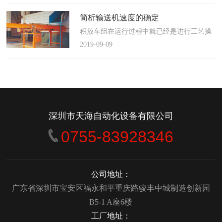
使这算不上什么秘密。这种思路最后导致绝
大多数流程都带有某种专有的性质，并且混
简析输送机速度的确定
合了不同的方法、技术和操作方式，而这最
积放车组在运行过程中就已经是进行工艺操
终将影响一个制造商进行有效竞争的能力。
作的区段，运行速度是由积放小车组的运行
2019-09-09
在医疗产品领域当然更是如此，…
间距和输送量来确定的，或是由工艺过程的
要求确定，主要就是对于工艺流程时间是需
要经常变化的慢速链，而且还是要采用变频
调速器来调整链条的运行速度。
&emsp;&emsp;用于物件输送的线路…
深圳市天海自动化设备有限公司
0755-83928346
公司地址：
广东省深圳市宝安区福永和平重庆路骏丰中城制造创新园
B5-1 A座6楼
工厂地址：