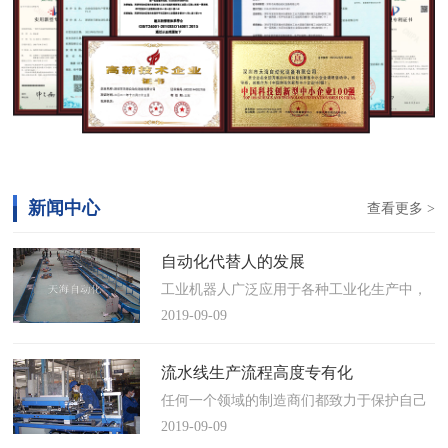
新闻中心
查看更多 >
自动化代替人的发展
工业机器人广泛应用于各种工业化生产中，
慢慢取代工人，做着高强度、重复性、有职
2019-09-09
业风险的工作。据相关媒体报道，国际机器
人联合会(IFR)预测，2014年中国将成为全球
流水线生产流程高度专有化
最大的工业机器人市场，将占全球总销量
任何一个领域的制造商们都致力于保护自己
17%。业内把2014年称为“中国工业机器人元
的自动化流水线生产流程不被外人知晓，即
2019-09-09
年”。常州打造智造名城工业机…