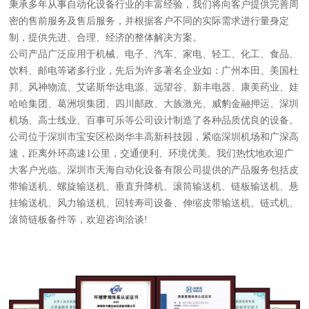
秉承多年从事自动化设备行业的丰富经验，我们将向客户提供完善周
密的售前服务及售后服务，并根据客户不同的实际需求进行量身定
制，提供先进、合理、经济的整体解决方案。
公司产品广泛应用于机械、电子、汽车、家电、轻工、化工、食品、
饮料、邮电等诸多行业，先后为许多著名企业如：广州本田、美国杜
邦、风神物流、艾诺斯华达电源、远望谷、新丰电器、康美药业、娃
哈哈集团、葛洲坝集团、四川邮政、大族激光、威豹金融押运、深圳
机场、高士线业、百事可乐等公司设计制造了各种品质优良的设备。
公司位于深圳市宝安区松岗华丰高新科技园，紧临深圳机场和广深高
速，距离外环高速1公里，交通便利、环境优美。我们热忱地欢迎广
大客户光临。深圳市天海自动化设备有限公司提供的产品服务包括皮
带输送机、螺旋输送机、垂直升降机、滚筒输送机、链板输送机、悬
挂输送机、风力输送机、回转寿司设备、伸缩皮带输送机、链式机、
滚筒链板备件等，欢迎咨询洽谈!