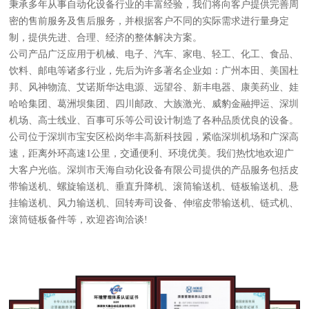
秉承多年从事自动化设备行业的丰富经验，我们将向客户提供完善周
密的售前服务及售后服务，并根据客户不同的实际需求进行量身定
制，提供先进、合理、经济的整体解决方案。
公司产品广泛应用于机械、电子、汽车、家电、轻工、化工、食品、
饮料、邮电等诸多行业，先后为许多著名企业如：广州本田、美国杜
邦、风神物流、艾诺斯华达电源、远望谷、新丰电器、康美药业、娃
哈哈集团、葛洲坝集团、四川邮政、大族激光、威豹金融押运、深圳
机场、高士线业、百事可乐等公司设计制造了各种品质优良的设备。
公司位于深圳市宝安区松岗华丰高新科技园，紧临深圳机场和广深高
速，距离外环高速1公里，交通便利、环境优美。我们热忱地欢迎广
大客户光临。深圳市天海自动化设备有限公司提供的产品服务包括皮
带输送机、螺旋输送机、垂直升降机、滚筒输送机、链板输送机、悬
挂输送机、风力输送机、回转寿司设备、伸缩皮带输送机、链式机、
滚筒链板备件等，欢迎咨询洽谈!