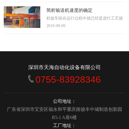
使这算不上什么秘密。这种思路最后导致绝
大多数流程都带有某种专有的性质，并且混
简析输送机速度的确定
合了不同的方法、技术和操作方式，而这最
积放车组在运行过程中就已经是进行工艺操
终将影响一个制造商进行有效竞争的能力。
作的区段，运行速度是由积放小车组的运行
2019-09-09
在医疗产品领域当然更是如此，…
间距和输送量来确定的，或是由工艺过程的
要求确定，主要就是对于工艺流程时间是需
要经常变化的慢速链，而且还是要采用变频
调速器来调整链条的运行速度。
&emsp;&emsp;用于物件输送的线路…
深圳市天海自动化设备有限公司
0755-83928346
公司地址：
广东省深圳市宝安区福永和平重庆路骏丰中城制造创新园
B5-1 A座6楼
工厂地址：