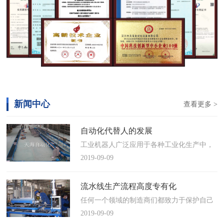
新闻中心
查看更多 >
自动化代替人的发展
工业机器人广泛应用于各种工业化生产中，
慢慢取代工人，做着高强度、重复性、有职
2019-09-09
业风险的工作。据相关媒体报道，国际机器
人联合会(IFR)预测，2014年中国将成为全球
流水线生产流程高度专有化
最大的工业机器人市场，将占全球总销量
任何一个领域的制造商们都致力于保护自己
17%。业内把2014年称为“中国工业机器人元
的自动化流水线生产流程不被外人知晓，即
2019-09-09
年”。常州打造智造名城工业机…