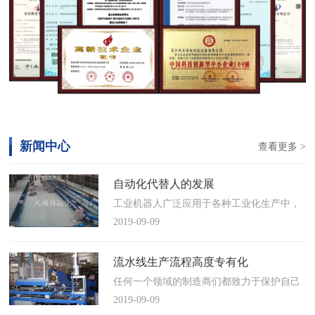
新闻中心
查看更多 >
自动化代替人的发展
工业机器人广泛应用于各种工业化生产中，
慢慢取代工人，做着高强度、重复性、有职
2019-09-09
业风险的工作。据相关媒体报道，国际机器
人联合会(IFR)预测，2014年中国将成为全球
流水线生产流程高度专有化
最大的工业机器人市场，将占全球总销量
任何一个领域的制造商们都致力于保护自己
17%。业内把2014年称为“中国工业机器人元
的自动化流水线生产流程不被外人知晓，即
2019-09-09
年”。常州打造智造名城工业机…