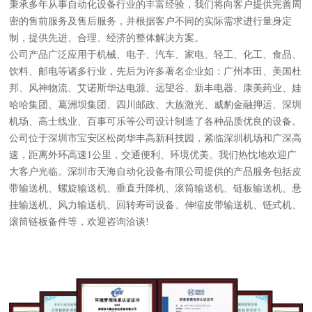
秉承多年从事自动化设备行业的丰富经验，我们将向客户提供完善周
密的售前服务及售后服务，并根据客户不同的实际需求进行量身定
制，提供先进、合理、经济的整体解决方案。
公司产品广泛应用于机械、电子、汽车、家电、轻工、化工、食品、
饮料、邮电等诸多行业，先后为许多著名企业如：广州本田、美国杜
邦、风神物流、艾诺斯华达电源、远望谷、新丰电器、康美药业、娃
哈哈集团、葛洲坝集团、四川邮政、大族激光、威豹金融押运、深圳
机场、高士线业、百事可乐等公司设计制造了各种品质优良的设备。
公司位于深圳市宝安区松岗华丰高新科技园，紧临深圳机场和广深高
速，距离外环高速1公里，交通便利、环境优美。我们热忱地欢迎广
大客户光临。深圳市天海自动化设备有限公司提供的产品服务包括皮
带输送机、螺旋输送机、垂直升降机、滚筒输送机、链板输送机、悬
挂输送机、风力输送机、回转寿司设备、伸缩皮带输送机、链式机、
滚筒链板备件等，欢迎咨询洽谈!