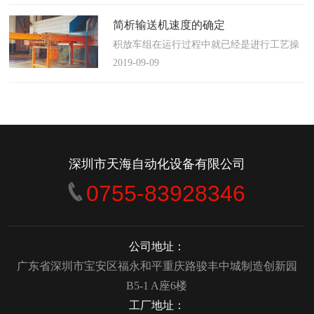
使这算不上什么秘密。这种思路最后导致绝
大多数流程都带有某种专有的性质，并且混
简析输送机速度的确定
合了不同的方法、技术和操作方式，而这最
积放车组在运行过程中就已经是进行工艺操
终将影响一个制造商进行有效竞争的能力。
作的区段，运行速度是由积放小车组的运行
2019-09-09
在医疗产品领域当然更是如此，…
间距和输送量来确定的，或是由工艺过程的
要求确定，主要就是对于工艺流程时间是需
要经常变化的慢速链，而且还是要采用变频
调速器来调整链条的运行速度。
&emsp;&emsp;用于物件输送的线路…
深圳市天海自动化设备有限公司
0755-83928346
公司地址：
广东省深圳市宝安区福永和平重庆路骏丰中城制造创新园
B5-1 A座6楼
工厂地址：