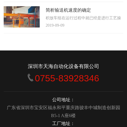
使这算不上什么秘密。这种思路最后导致绝
大多数流程都带有某种专有的性质，并且混
简析输送机速度的确定
合了不同的方法、技术和操作方式，而这最
积放车组在运行过程中就已经是进行工艺操
终将影响一个制造商进行有效竞争的能力。
作的区段，运行速度是由积放小车组的运行
2019-09-09
在医疗产品领域当然更是如此，…
间距和输送量来确定的，或是由工艺过程的
要求确定，主要就是对于工艺流程时间是需
要经常变化的慢速链，而且还是要采用变频
调速器来调整链条的运行速度。
&emsp;&emsp;用于物件输送的线路…
深圳市天海自动化设备有限公司
0755-83928346
公司地址：
广东省深圳市宝安区福永和平重庆路骏丰中城制造创新园
B5-1 A座6楼
工厂地址：