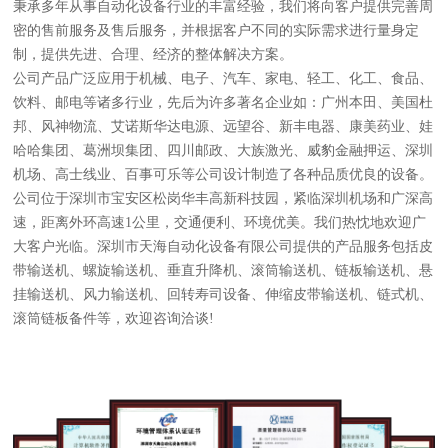
秉承多年从事自动化设备行业的丰富经验，我们将向客户提供完善周
密的售前服务及售后服务，并根据客户不同的实际需求进行量身定
制，提供先进、合理、经济的整体解决方案。
公司产品广泛应用于机械、电子、汽车、家电、轻工、化工、食品、
饮料、邮电等诸多行业，先后为许多著名企业如：广州本田、美国杜
邦、风神物流、艾诺斯华达电源、远望谷、新丰电器、康美药业、娃
哈哈集团、葛洲坝集团、四川邮政、大族激光、威豹金融押运、深圳
机场、高士线业、百事可乐等公司设计制造了各种品质优良的设备。
公司位于深圳市宝安区松岗华丰高新科技园，紧临深圳机场和广深高
速，距离外环高速1公里，交通便利、环境优美。我们热忱地欢迎广
大客户光临。深圳市天海自动化设备有限公司提供的产品服务包括皮
带输送机、螺旋输送机、垂直升降机、滚筒输送机、链板输送机、悬
挂输送机、风力输送机、回转寿司设备、伸缩皮带输送机、链式机、
滚筒链板备件等，欢迎咨询洽谈!