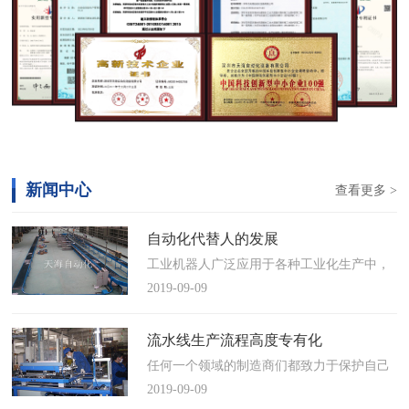
新闻中心
查看更多 >
自动化代替人的发展
工业机器人广泛应用于各种工业化生产中，
慢慢取代工人，做着高强度、重复性、有职
2019-09-09
业风险的工作。据相关媒体报道，国际机器
人联合会(IFR)预测，2014年中国将成为全球
流水线生产流程高度专有化
最大的工业机器人市场，将占全球总销量
任何一个领域的制造商们都致力于保护自己
17%。业内把2014年称为“中国工业机器人元
的自动化流水线生产流程不被外人知晓，即
2019-09-09
年”。常州打造智造名城工业机…