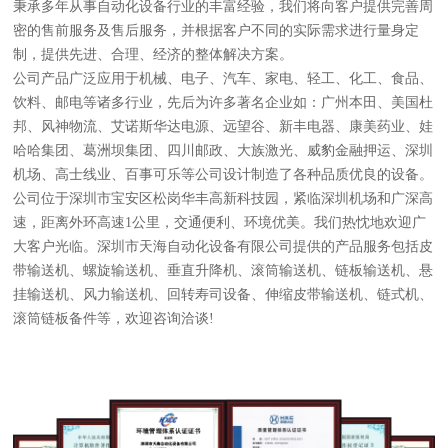
秉承多年从事自动化设备行业的丰富经验，我们将向客户提供完善周
密的售前服务及售后服务，并根据客户不同的实际需求进行量身定
制，提供先进、合理、经济的整体解决方案。
公司产品广泛应用于机械、电子、汽车、家电、轻工、化工、食品、
饮料、邮电等诸多行业，先后为许多著名企业如：广州本田、美国杜
邦、风神物流、艾诺斯华达电源、远望谷、新丰电器、康美药业、娃
哈哈集团、葛洲坝集团、四川邮政、大族激光、威豹金融押运、深圳
机场、高士线业、百事可乐等公司设计制造了各种品质优良的设备。
公司位于深圳市宝安区松岗华丰高新科技园，紧临深圳机场和广深高
速，距离外环高速1公里，交通便利、环境优美。我们热忱地欢迎广
大客户光临。深圳市天海自动化设备有限公司提供的产品服务包括皮
带输送机、螺旋输送机、垂直升降机、滚筒输送机、链板输送机、悬
挂输送机、风力输送机、回转寿司设备、伸缩皮带输送机、链式机、
滚筒链板备件等，欢迎咨询洽谈!