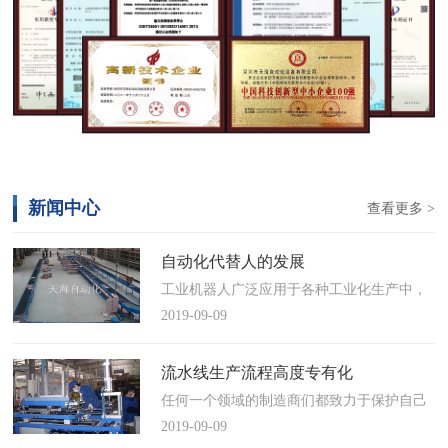
新闻中心
查看更多 >
自动化代替人的发展
工业机器人广泛应用于各种工业化生产中，
慢慢取代工人，做着高强度、重复性、有职
2019-09-09
业风险的工作。据相关媒体报道，国际机器
人联合会(IFR)预测，2014年中国将成为全球
流水线生产流程高度专有化
最大的工业机器人市场，将占全球总销量
任何一个领域的制造商们都致力于保护自己
17%。业内把2014年称为“中国工业机器人元
的自动化流水线生产流程不被外人知晓，即
2019-09-09
年”。常州打造智造名城工业机…