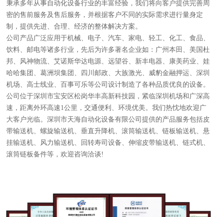
秉承多年从事自动化设备行业的丰富经验，我们将向客户提供完善周
密的售前服务及售后服务，并根据客户不同的实际需求进行量身定
制，提供先进、合理、经济的整体解决方案。
公司产品广泛应用于机械、电子、汽车、家电、轻工、化工、食品、
饮料、邮电等诸多行业，先后为许多著名企业如：广州本田、美国杜
邦、风神物流、艾诺斯华达电源、远望谷、新丰电器、康美药业、娃
哈哈集团、葛洲坝集团、四川邮政、大族激光、威豹金融押运、深圳
机场、高士线业、百事可乐等公司设计制造了各种品质优良的设备。
公司位于深圳市宝安区松岗华丰高新科技园，紧临深圳机场和广深高
速，距离外环高速1公里，交通便利、环境优美。我们热忱地欢迎广
大客户光临。深圳市天海自动化设备有限公司提供的产品服务包括皮
带输送机、螺旋输送机、垂直升降机、滚筒输送机、链板输送机、悬
挂输送机、风力输送机、回转寿司设备、伸缩皮带输送机、链式机、
滚筒链板备件等，欢迎咨询洽谈!