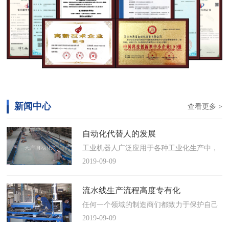
新闻中心
查看更多 >
自动化代替人的发展
工业机器人广泛应用于各种工业化生产中，
慢慢取代工人，做着高强度、重复性、有职
2019-09-09
业风险的工作。据相关媒体报道，国际机器
人联合会(IFR)预测，2014年中国将成为全球
流水线生产流程高度专有化
最大的工业机器人市场，将占全球总销量
任何一个领域的制造商们都致力于保护自己
17%。业内把2014年称为“中国工业机器人元
的自动化流水线生产流程不被外人知晓，即
2019-09-09
年”。常州打造智造名城工业机…