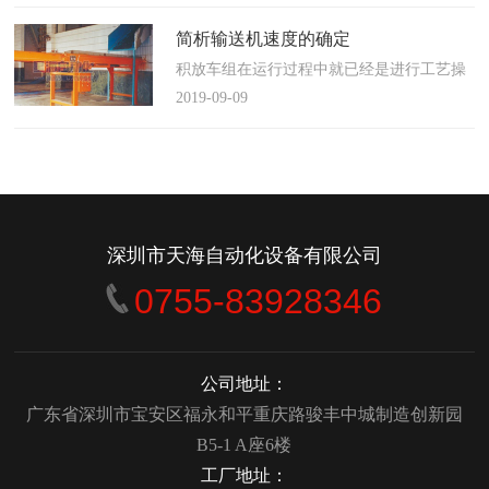
使这算不上什么秘密。这种思路最后导致绝
大多数流程都带有某种专有的性质，并且混
简析输送机速度的确定
合了不同的方法、技术和操作方式，而这最
积放车组在运行过程中就已经是进行工艺操
终将影响一个制造商进行有效竞争的能力。
作的区段，运行速度是由积放小车组的运行
2019-09-09
在医疗产品领域当然更是如此，…
间距和输送量来确定的，或是由工艺过程的
要求确定，主要就是对于工艺流程时间是需
要经常变化的慢速链，而且还是要采用变频
调速器来调整链条的运行速度。
&emsp;&emsp;用于物件输送的线路…
深圳市天海自动化设备有限公司
0755-83928346
公司地址：
广东省深圳市宝安区福永和平重庆路骏丰中城制造创新园
B5-1 A座6楼
工厂地址：