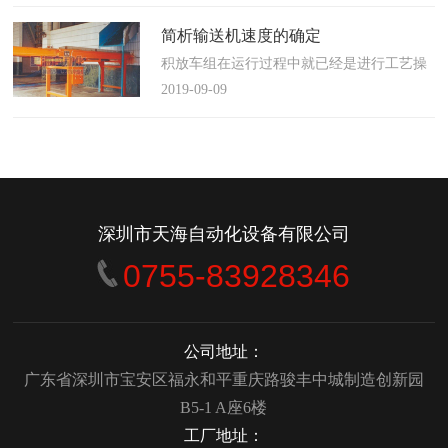
使这算不上什么秘密。这种思路最后导致绝
大多数流程都带有某种专有的性质，并且混
简析输送机速度的确定
合了不同的方法、技术和操作方式，而这最
积放车组在运行过程中就已经是进行工艺操
终将影响一个制造商进行有效竞争的能力。
作的区段，运行速度是由积放小车组的运行
2019-09-09
在医疗产品领域当然更是如此，…
间距和输送量来确定的，或是由工艺过程的
要求确定，主要就是对于工艺流程时间是需
要经常变化的慢速链，而且还是要采用变频
调速器来调整链条的运行速度。
&emsp;&emsp;用于物件输送的线路…
深圳市天海自动化设备有限公司
0755-83928346
公司地址：
广东省深圳市宝安区福永和平重庆路骏丰中城制造创新园
B5-1 A座6楼
工厂地址：