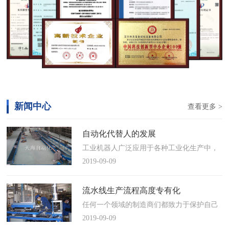
新闻中心
查看更多 >
自动化代替人的发展
工业机器人广泛应用于各种工业化生产中，
慢慢取代工人，做着高强度、重复性、有职
2019-09-09
业风险的工作。据相关媒体报道，国际机器
人联合会(IFR)预测，2014年中国将成为全球
流水线生产流程高度专有化
最大的工业机器人市场，将占全球总销量
任何一个领域的制造商们都致力于保护自己
17%。业内把2014年称为“中国工业机器人元
的自动化流水线生产流程不被外人知晓，即
2019-09-09
年”。常州打造智造名城工业机…