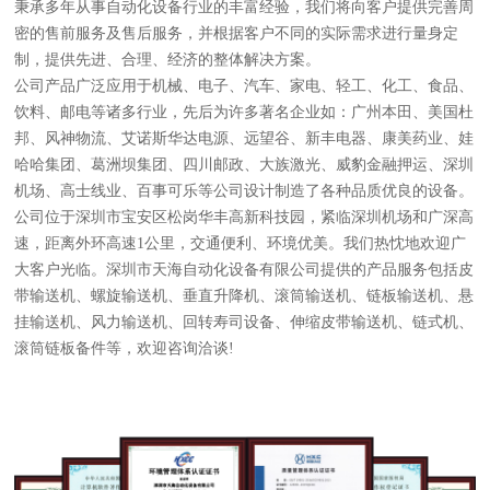
秉承多年从事自动化设备行业的丰富经验，我们将向客户提供完善周
密的售前服务及售后服务，并根据客户不同的实际需求进行量身定
制，提供先进、合理、经济的整体解决方案。
公司产品广泛应用于机械、电子、汽车、家电、轻工、化工、食品、
饮料、邮电等诸多行业，先后为许多著名企业如：广州本田、美国杜
邦、风神物流、艾诺斯华达电源、远望谷、新丰电器、康美药业、娃
哈哈集团、葛洲坝集团、四川邮政、大族激光、威豹金融押运、深圳
机场、高士线业、百事可乐等公司设计制造了各种品质优良的设备。
公司位于深圳市宝安区松岗华丰高新科技园，紧临深圳机场和广深高
速，距离外环高速1公里，交通便利、环境优美。我们热忱地欢迎广
大客户光临。深圳市天海自动化设备有限公司提供的产品服务包括皮
带输送机、螺旋输送机、垂直升降机、滚筒输送机、链板输送机、悬
挂输送机、风力输送机、回转寿司设备、伸缩皮带输送机、链式机、
滚筒链板备件等，欢迎咨询洽谈!