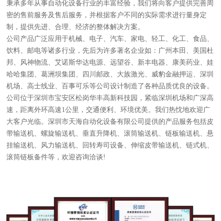
秉承多年从事自动化设备行业的丰富经验，我们将向客户提供完善周
密的售前服务及售后服务，并根据客户不同的实际需求进行量身定
制，提供先进、合理、经济的整体解决方案。
公司产品广泛应用于机械、电子、汽车、家电、轻工、化工、食品、
饮料、邮电等诸多行业，先后为许多著名企业如：广州本田、美国杜
邦、风神物流、艾诺斯华达电源、远望谷、新丰电器、康美药业、娃
哈哈集团、葛洲坝集团、四川邮政、大族激光、威豹金融押运、深圳
机场、高士线业、百事可乐等公司设计制造了各种品质优良的设备。
公司位于深圳市宝安区松岗华丰高新科技园，紧临深圳机场和广深高
速，距离外环高速1公里，交通便利、环境优美。我们热忱地欢迎广
大客户光临。深圳市天海自动化设备有限公司提供的产品服务包括皮
带输送机、螺旋输送机、垂直升降机、滚筒输送机、链板输送机、悬
挂输送机、风力输送机、回转寿司设备、伸缩皮带输送机、链式机、
滚筒链板备件等，欢迎咨询洽谈!