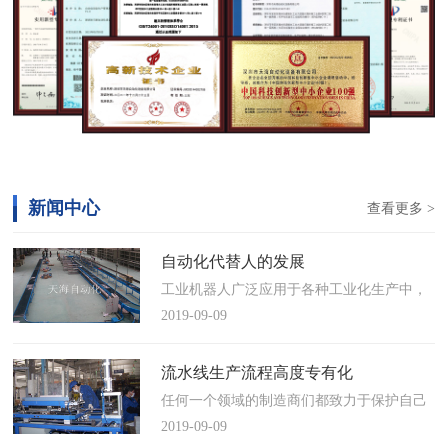
新闻中心
查看更多 >
自动化代替人的发展
工业机器人广泛应用于各种工业化生产中，
慢慢取代工人，做着高强度、重复性、有职
2019-09-09
业风险的工作。据相关媒体报道，国际机器
人联合会(IFR)预测，2014年中国将成为全球
流水线生产流程高度专有化
最大的工业机器人市场，将占全球总销量
任何一个领域的制造商们都致力于保护自己
17%。业内把2014年称为“中国工业机器人元
的自动化流水线生产流程不被外人知晓，即
2019-09-09
年”。常州打造智造名城工业机…