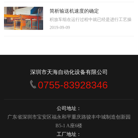
使这算不上什么秘密。这种思路最后导致绝
大多数流程都带有某种专有的性质，并且混
简析输送机速度的确定
合了不同的方法、技术和操作方式，而这最
积放车组在运行过程中就已经是进行工艺操
终将影响一个制造商进行有效竞争的能力。
作的区段，运行速度是由积放小车组的运行
2019-09-09
在医疗产品领域当然更是如此，…
间距和输送量来确定的，或是由工艺过程的
要求确定，主要就是对于工艺流程时间是需
要经常变化的慢速链，而且还是要采用变频
调速器来调整链条的运行速度。
&emsp;&emsp;用于物件输送的线路…
深圳市天海自动化设备有限公司
0755-83928346
公司地址：
广东省深圳市宝安区福永和平重庆路骏丰中城制造创新园
B5-1 A座6楼
工厂地址：