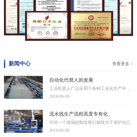
新闻中心
查看更多 >
自动化代替人的发展
工业机器人广泛应用于各种工业化生产中，
慢慢取代工人，做着高强度、重复性、有职
2019-09-09
业风险的工作。据相关媒体报道，国际机器
人联合会(IFR)预测，2014年中国将成为全球
流水线生产流程高度专有化
最大的工业机器人市场，将占全球总销量
任何一个领域的制造商们都致力于保护自己
17%。业内把2014年称为“中国工业机器人元
的自动化流水线生产流程不被外人知晓，即
2019-09-09
年”。常州打造智造名城工业机…