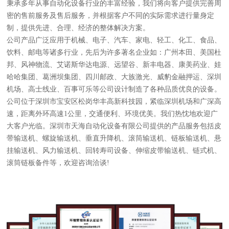
秉承多年从事自动化设备行业的丰富经验，我们将向客户提供完善周
密的售前服务及售后服务，并根据客户不同的实际需求进行量身定
制，提供先进、合理、经济的整体解决方案。
公司产品广泛应用于机械、电子、汽车、家电、轻工、化工、食品、
饮料、邮电等诸多行业，先后为许多著名企业如：广州本田、美国杜
邦、风神物流、艾诺斯华达电源、远望谷、新丰电器、康美药业、娃
哈哈集团、葛洲坝集团、四川邮政、大族激光、威豹金融押运、深圳
机场、高士线业、百事可乐等公司设计制造了各种品质优良的设备。
公司位于深圳市宝安区松岗华丰高新科技园，紧临深圳机场和广深高
速，距离外环高速1公里，交通便利、环境优美。我们热忱地欢迎广
大客户光临。深圳市天海自动化设备有限公司提供的产品服务包括皮
带输送机、螺旋输送机、垂直升降机、滚筒输送机、链板输送机、悬
挂输送机、风力输送机、回转寿司设备、伸缩皮带输送机、链式机、
滚筒链板备件等，欢迎咨询洽谈!