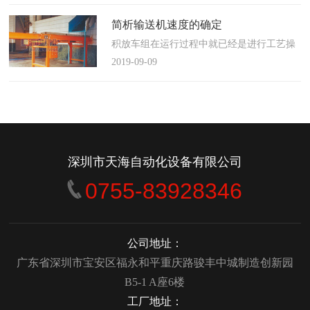
使这算不上什么秘密。这种思路最后导致绝
大多数流程都带有某种专有的性质，并且混
简析输送机速度的确定
合了不同的方法、技术和操作方式，而这最
积放车组在运行过程中就已经是进行工艺操
终将影响一个制造商进行有效竞争的能力。
作的区段，运行速度是由积放小车组的运行
2019-09-09
在医疗产品领域当然更是如此，…
间距和输送量来确定的，或是由工艺过程的
要求确定，主要就是对于工艺流程时间是需
要经常变化的慢速链，而且还是要采用变频
调速器来调整链条的运行速度。
&emsp;&emsp;用于物件输送的线路…
深圳市天海自动化设备有限公司
0755-83928346
公司地址：
广东省深圳市宝安区福永和平重庆路骏丰中城制造创新园
B5-1 A座6楼
工厂地址：