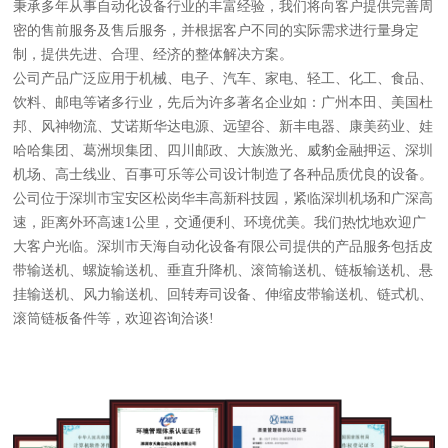
秉承多年从事自动化设备行业的丰富经验，我们将向客户提供完善周
密的售前服务及售后服务，并根据客户不同的实际需求进行量身定
制，提供先进、合理、经济的整体解决方案。
公司产品广泛应用于机械、电子、汽车、家电、轻工、化工、食品、
饮料、邮电等诸多行业，先后为许多著名企业如：广州本田、美国杜
邦、风神物流、艾诺斯华达电源、远望谷、新丰电器、康美药业、娃
哈哈集团、葛洲坝集团、四川邮政、大族激光、威豹金融押运、深圳
机场、高士线业、百事可乐等公司设计制造了各种品质优良的设备。
公司位于深圳市宝安区松岗华丰高新科技园，紧临深圳机场和广深高
速，距离外环高速1公里，交通便利、环境优美。我们热忱地欢迎广
大客户光临。深圳市天海自动化设备有限公司提供的产品服务包括皮
带输送机、螺旋输送机、垂直升降机、滚筒输送机、链板输送机、悬
挂输送机、风力输送机、回转寿司设备、伸缩皮带输送机、链式机、
滚筒链板备件等，欢迎咨询洽谈!