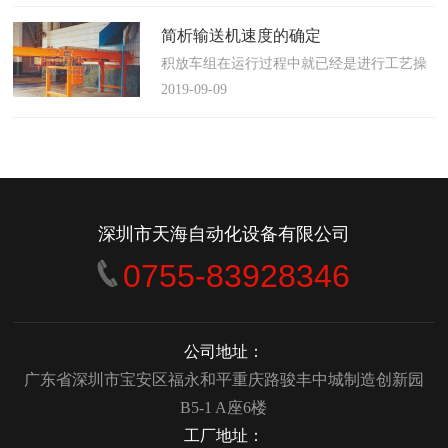
使这算不上什么秘密。这种思路最后导致绝
大多数流程都带有某种专有的性质，并且混
简析输送机速度的确定
合了不同的方法、技术和操作方式，而这最
积放车组在运行过程中就已经是进行工艺操
终将影响一个制造商进行有效竞争的能力。
作的区段，运行速度是由积放小车组的运行
2019-09-09
在医疗产品领域当然更是如此，…
间距和输送量来确定的，或是由工艺过程的
要求确定，主要就是对于工艺流程时间是需
要经常变化的慢速链，而且还是要采用变频
调速器来调整链条的运行速度。
&emsp;&emsp;用于物件输送的线路…
深圳市天海自动化设备有限公司
0755-83928346
公司地址：
广东省深圳市宝安区福永和平重庆路骏丰中城制造创新园
B5-1 A座6楼
工厂地址：