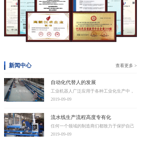
新闻中心
查看更多 >
自动化代替人的发展
工业机器人广泛应用于各种工业化生产中，
慢慢取代工人，做着高强度、重复性、有职
2019-09-09
业风险的工作。据相关媒体报道，国际机器
人联合会(IFR)预测，2014年中国将成为全球
流水线生产流程高度专有化
最大的工业机器人市场，将占全球总销量
任何一个领域的制造商们都致力于保护自己
17%。业内把2014年称为“中国工业机器人元
的自动化流水线生产流程不被外人知晓，即
2019-09-09
年”。常州打造智造名城工业机…